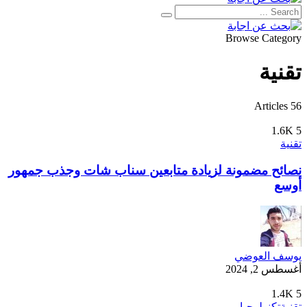
Browse Category
تقنية
56 Articles
1.6K
5
تقنية
نصائح مضمونة لزيادة متابعين سناب شات وجذب جمهور
أوسع
يوسف العوضي
أغسطس 2, 2024
1.4K
5
تقنية
تكنولوجيا