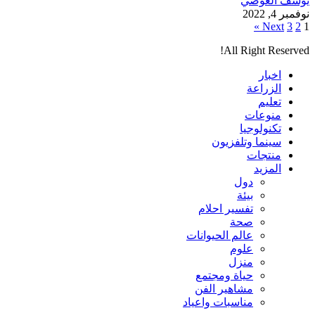
يوسف العوضي
نوفمبر 4, 2022
Next »
3
2
1
All Right Reserved!
اخبار
الزراعة
تعليم
منوعات
تكنولوجيا
سينما وتلفزيون
منتجات
المزيد
دول
بيئة
تفسير احلام
صحة
عالم الحيوانات
علوم
منزل
حياة ومجتمع
مشاهير الفن
مناسبات واعياد