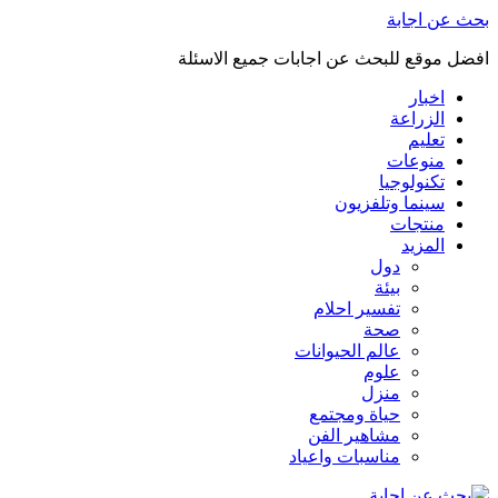
بحث عن اجابة
افضل موقع للبحث عن اجابات جميع الاسئلة
اخبار
الزراعة
تعليم
منوعات
تكنولوجيا
سينما وتلفزيون
منتجات
المزيد
دول
بيئة
تفسير احلام
صحة
عالم الحيوانات
علوم
منزل
حياة ومجتمع
مشاهير الفن
مناسبات واعياد