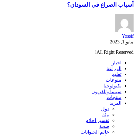
أسباب الصراع في السودان؟
Yossif
مايو 1, 2023
All Right Reserved!
اخبار
الزراعة
تعليم
منوعات
تكنولوجيا
سينما وتلفزيون
منتجات
المزيد
دول
بيئة
تفسير احلام
صحة
عالم الحيوانات