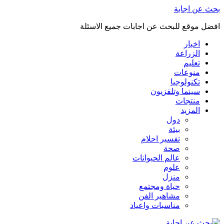
بحث عن اجابة
افضل موقع للبحث عن اجابات جميع الاسئلة
اخبار
الزراعة
تعليم
منوعات
تكنولوجيا
سينما وتلفزيون
منتجات
المزيد
دول
بيئة
تفسير احلام
صحة
عالم الحيوانات
علوم
منزل
حياة ومجتمع
مشاهير الفن
مناسبات واعياد