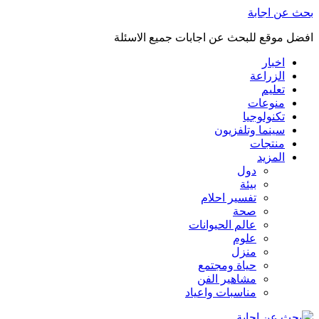
بحث عن اجابة
افضل موقع للبحث عن اجابات جميع الاسئلة
اخبار
الزراعة
تعليم
منوعات
تكنولوجيا
سينما وتلفزيون
منتجات
المزيد
دول
بيئة
تفسير احلام
صحة
عالم الحيوانات
علوم
منزل
حياة ومجتمع
مشاهير الفن
مناسبات واعياد