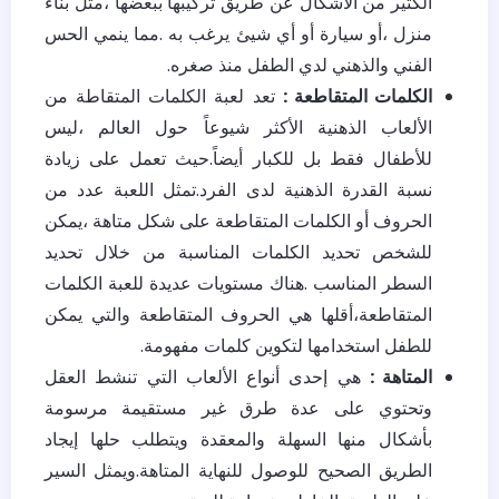
الكثير من الأشكال عن طريق تركيبها ببعضها ،مثل بناء
منزل ،أو سيارة أو أي شيئ يرغب به .مما ينمي الحس
الفني والذهني لدي الطفل منذ صغره.
الكلمات المتقاطعة :
تعد لعبة الكلمات المتقاطة من
الألعاب الذهنية الأكثر شيوعاً حول العالم ،ليس
للأطفال فقط بل للكبار أيضاً.حيث تعمل على زيادة
نسبة القدرة الذهنية لدى الفرد.تمثل اللعبة عدد من
الحروف أو الكلمات المتقاطعة على شكل متاهة ،يمكن
للشخص تحديد الكلمات المناسبة من خلال تحديد
السطر المناسب .هناك مستويات عديدة للعبة الكلمات
المتقاطعة،أقلها هي الحروف المتقاطعة والتي يمكن
للطفل استخدامها لتكوين كلمات مفهومة.
المتاهة :
هي إحدى أنواع الألعاب التي تنشط العقل
وتحتوي على عدة طرق غير مستقيمة مرسومة
بأشكال منها السهلة والمعقدة ويتطلب حلها إيجاد
الطريق الصحيح للوصول للنهاية المتاهة.ويمثل السير