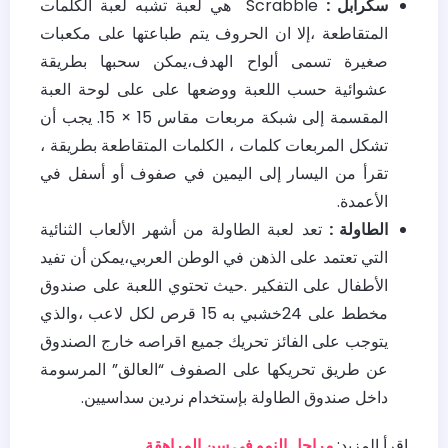
سكرابل :
Scrabble هي لعبة تشبه لعبة الكلمات
المتقاطعة ،إلا ان الحروف يتم طباعتها على مكعبات
صغيرة تسمى ألواح الهدف،يمكن سحبها بطريقة
عشوائية حسب اللعبة ووضعها على على لوحة العبة
المقسمة إلى شبكة مربعات مقاس 15 × 15. يجب أن
تشكل المربعات كلمات ، الكلمات المتقاطعة بطريقة ،
تقرأ من اليسار إلى اليمين في صفوف أو أسفل في
الأعمدة.
الطاولة :
تعد لعبة الطاولة من أشهر الألعاب الثنائية
التي تعتمد على الذهن في الوطن العربي،يمكن أن تفيد
الأطفال على التفكير .حيث تحتوي اللعبة على صندوق
مخطط على 24خشبي به 15 قرص لكل لاعب ،والذي
يتوجب على الفائز تحريك جميع اقراصه خارج الصندوق
عن طريق تحريكها على الصفوف “العالق” المرسومة
داخل صندوق الطاولة بإستخدام نردين سداسيين.
اقرأ المزيد:
مراحل النمو في سن المراهقة