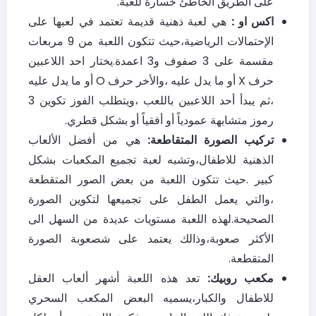
على الطريق الخاطئ خسارة للعبة.
اكس او :
هي لعبة ذهنية قديمة تعتمد في لعبها على
الإحتمالات الرياضية،حيث تتكون اللعبة من 9 مربعات
مقسمة على 3 صفوف و3 اعمدة.يختار احد اللاعبين
حرف X أو ما يدل عليه ،والأخر حرف O أو ما يدل عليه
،ثم يبدأ أحد اللاعبين باللعب ،ويتطلب الفوز تكوين 3
رموز متشابهة عمودياً أو أفقياً أو بشكل قطري.
تركيب الصورة المتقاطعة:
هي من أفضل الألعاب
الذهنية للاطفال،وتشبه لعبة تجميع المكعبات بشكل
كبير .حيث تتكون اللعبة من بعض الصور المتقطعة
،والتي يعمل الطفل على تجميعها لتكوين الصورة
الصحيحة.لهذه اللعبة مستويات عديدة من السهل الى
الأكثر صعوبة،وذالك يعتمد على شصعوبة الصورة
المتقطعة.
مكعب روبيك:
تعد هذه اللعبة أشهر ألعاب العقل
للاطفال والكبار،يسميه البعض المكعب السحري