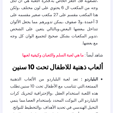
،لصعوبة فك اللغز الخاص به.فكرة اللعبة هي أن لكل
وجه من المكعب ال 6 يحتوي على لون مختلف ،ولكن
هذا المكعب مقسم على 27 مكعب صغير مقسمه على
3 أعمدة ،و3 صفوف ،يمكن تدويرهم .مما يجعل الألوان
تتداخل ببعضها البعض،وبالتالي يتعين على الشخص
،تدوير المكعبات بشكل صحيح لتجميع الوان كل وجه
مع بعضها.
شاهد أيضاً :
ما هي لعبة السلم والثعبان وكيفية لعبها
ألعاب ذهنية للاطفال تحت 10 سنين
البلياردو :
تعد لعبة البلياردو من الألعاب الذهنية
الممتعة،التي تتناسب مع الأطفال تحت 10 سنين.تطلب
هذه اللعبة استخدام العقل ،والإحترافية لتحريك كرات
البلياردو الى البوكت المحدد بإستخدام العصا.مما ينمي
التخيل الهندسي في تحديد الأهداف ،والتخطيط للنواتج.