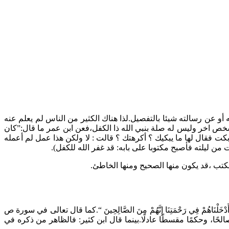
أو عن رسالته شيئا بالتفصيل.لذا هناك الكثير من الناس لم يعلم عنه
شخص اخر وليس له صلة بنبي الله ذا الكفل،فعن ابن عمر ما قال:”كان
كت فقال لها ما يبكيك ؟ أكرهتك ؟ قالت : لا ولكن هذا عمل لم أعمله
 من ليلته فأصبح مكتوبا على بابه: قد غفر الله للكفل).
كتب ،قد يكون منها الصحيح ومنها الخاطئ.
َلْنَاهُمْ فِي رَحْمَتِنَا إِنَّهُمْ مِنَ الصَّالِحِينَ “.كما قال تعالى في سورة ص
 رجلًا صالحًا، وحكمًا مقسطًا عادلًا.بينما قال ابن كثير: فالظاهر من ذكره في