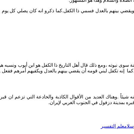
به الصلاة والسلام وهذا هو المشهور.
يقضي بينهم بالعدل فسمي ذا الكفل.كما ذكرو انه كان يصلي كل يوم مائ
ة سوى نبوته ،ومع ذلك قال أهل التاريخ ذا الكفل هو ابن أيوب ونسبه 
ما إنه تكفل لبني قومه أن يقضي بينهم بالعدل ويكفيهم أمرهم ففعل .
ئاً .وهناك العديد من الأقوال الكاذبة والخادعة التي تزعم ان قبره 
ه بمدینة دزفول في الجنوب الغربي لإیران.
سلام
علم التفسير