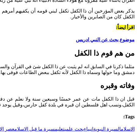
القرآن بالثناء عليه مقرونا مع هؤلاء السادة الأنبياء أنه نبي عليه من ر
يذكر بعض المؤرخين أن ذا الكفل تكفل لبني قومه أن يكفيهم أمرهم و
الكفل كان من الصابرين والأخيار.
اقرأ ايضاً:
موضوع بحث عن النبي ادريس
من هم قوم ذا الكفل
مثلما ذكرنا في السابق انه لم يثبت عن ذا الكفل شئ في القرآن والسن
دمشق وما حولها وسماه ذا الكفل لأنه تكفل ببعض الطاعات فوفى بها.ك
وفاته وقبره
قيل ان ذا الكفل مات عن عمر خمسًا وسبعين سنة ولا نعلم عن دفنه شي
الكفل،ونسب اهل فلسطين ان قبره في بلدة كفل حارس،وقيل يوجد قبر
Tags:
الاسلام
السيرة النبوية
انبياء
بحث علمي
تعليم
سيرة ما قبل الاسلام
عصر الإ