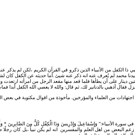
 الكفل من الأنبياء الذين ذكرو في القرآن الكريم ،لكن لم يذكر عنه 
سيدنا محمد لم يُعرف عنه انه ذكر عنه شيئ .أما حديثه عن الكفل كان ل
ين دينار على أن يطأها فلما قعد منها مقعد الرجل من امرأته ارتعدت وب
ل فقال أذهبي بالدنانير لك، ثم قال: والله لا يعصي الله الكفل أبدا فمات
 اجتهادات من العلماء والمؤرخين. مأخوذة من اقوال مكتوبة في بعض ال
اء:” وَإِسْمَاعِيلَ وَإِدْرِيسَ وَذَا الْكِفْلِ كُلٌّ مِنَ الصَّابِرِينَ * وَأَدْخ
ارِ”.بالرغم من ذلك زعم البعض من اهل العلم والمفسرين انه لم يكن نبياً ،بل كان