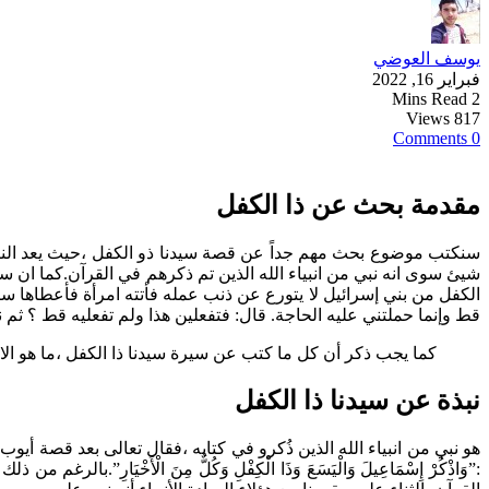
يوسف العوضي
فبراير 16, 2022
2 Mins Read
817 Views
0 Comments
مقدمة بحث عن ذا الكفل
سنكتب موضوع بحث مهم جداً عن قصة سيدنا ذو الكفل ،حيث يعد النبي ذا
شيئ سوى انه نبي من انبياء الله الذين تم ذكرهم في القرآن.كما ان 
الكفل من بني إسرائيل لا يتورع عن ذنب عمله فأتته امرأة فأعطاها ست
قط وإنما حملتني عليه الحاجة. قال: فتفعلين هذا ولم تفعليه قط ؟ ثم نز
كما يجب ذكر أن كل ما كتب عن سيرة سيدنا ذا الكفل ،ما هو الا
نبذة عن سيدنا ذا الكفل
هو نبي من انبياء الله الذين ذُكرو في كتابه ،فقال تعالى بعد قصة أيوب في سورة الأنبي
:”وَاذْكُرْ إِسْمَاعِيلَ وَالْيَسَعَ وَذَا الْكِفْلِ وَكُلٌّ مِنَ الْأَخْيَ