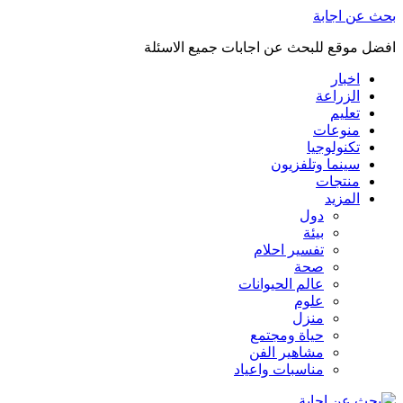
بحث عن اجابة
افضل موقع للبحث عن اجابات جميع الاسئلة
اخبار
الزراعة
تعليم
منوعات
تكنولوجيا
سينما وتلفزيون
منتجات
المزيد
دول
بيئة
تفسير احلام
صحة
عالم الحيوانات
علوم
منزل
حياة ومجتمع
مشاهير الفن
مناسبات واعياد