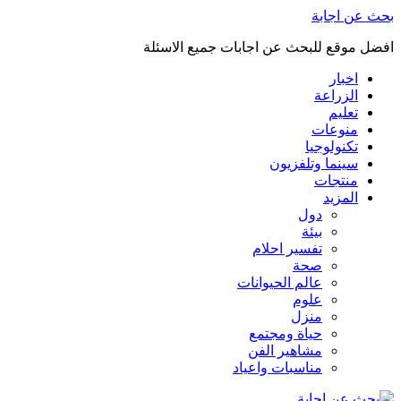
بحث عن اجابة
افضل موقع للبحث عن اجابات جميع الاسئلة
اخبار
الزراعة
تعليم
منوعات
تكنولوجيا
سينما وتلفزيون
منتجات
المزيد
دول
بيئة
تفسير احلام
صحة
عالم الحيوانات
علوم
منزل
حياة ومجتمع
مشاهير الفن
مناسبات واعياد