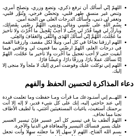
اللهمّ إنّي أسألك أن ترفع ذكري، وتضع وزري، وتصلح أمري،
وتنص غير منسق طهر قلبي، وتحصِّن فرجي، وتُنوِّر قلبي،
وتغفر لي ذنبي، وأسألك الدرجات العلى من الجنة آمين.
بِسْمِ اللَّهِ على نَفْسِي ومَالي ودِينِي، اللَّهُمَّ رضّنِي بِقَضائِك،
وباركْ لي فِيما قُدّرَ لي حتَّى لا أُحِبَّ تَعْجِيلَ ما أخَّرْتَ ولا تأخيرَ
ما عَجَّلْتَ‏، ‏اللَّهُمَّ إنّي أسألُكَ الهُدَى والتُّقَى وَالعَفَافَ وَالغِنَى.
اللهم ارزقنا نجاحًا في كل أمر، ونيلًا لكل مقصد، وارزقنا القمة
في درجات العلم، اللهمّ ارضّني بما قضيت لي وعافني فيما
أبقيت حتى لا أحب تعجيل ما أخّرت ولا تأخير ما عجّلت، اللهمّ
إنّا نسألك عملًا بارًا، ورزقًا دارًا، وعيشًا قارًا.
اللهم إني توكلت عليك وفوضت أمري إليك لا ملجأ ولا منجى إلا
إليك.
دعاء المذاكرة لتحسين الحفظ والفهم
اللهــم إني أستـودعك مـا قرأت ومـا حفظت وما تعلمت فردة
إلي عند حاجتي إليه، إنك على كل شيء قدير، لا إله إلا أنت
برحمتك أستغيث، ياغياث المستغيثين أغثني، يا لطيف الأطاف
نجنا مما نخاف.
اللهمّ ألطف بنا في تيسير كل أمر عسير فإنّ تيسير العسير
عليك يسير فنسألك التيسير والمعافاة في الدنيا والآخرة.
بسم الله الفتاح، اللهم لا سهل إلا ما جعلته سهلا وأنت تجعل