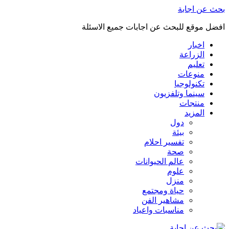
بحث عن اجابة
افضل موقع للبحث عن اجابات جميع الاسئلة
اخبار
الزراعة
تعليم
منوعات
تكنولوجيا
سينما وتلفزيون
منتجات
المزيد
دول
بيئة
تفسير احلام
صحة
عالم الحيوانات
علوم
منزل
حياة ومجتمع
مشاهير الفن
مناسبات واعياد