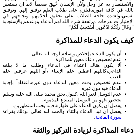
والاستنصار به عز وجل.ولأن الإنسان خُلِقَ ضعيفاً لابد ان يستعين
بالله في كافة اموره.فيلزم على طلاب العلم توفيق إلهي وتوفيق
نفسي،ولشدة حاجة الطلاب على تحقيق أحلامهم ونجاحهم في
الإختبارات بدرجات مرتفعة،شرع الله لهم الدعاء ووعدهم بالإستجابة
“وَقَالَ رَبُّكُمُ ادْعُونِي أَسْتَجِبْ لَكُمْ”.
كيف يكون الدعاء للمذاكرة
أن يكون الدعاء بإخلاص وإسلام لوجه لله تعالى.
عدم تخصيص دعاء معين للمذاكرة.
ألا يكون هناك اعتداء في الدعاء وطلب ما لا يبلغه
الداعي،كاللهم اعطني علم الإنبياء ،أو اللهم عرفني علم
الغيب.
عدم تخصيص وقت معين للدعاء دون غيره،اعتقاداً بإجابة
الدعاء فيه دون غيره.
عدم التوسل لغير الله ،كقول بحق محمد صلى الله عليه وسلم
نجحني ،فهو من التوسل المبتدع المذموم.
يفضل أن يكون الدعاء على طهارة،فإنه يحب المتطهرين.
يفضل أن تبدأ الدعاء بالثناء والحمد لله تعالى ،وذلك بقراءة
سورة الفاتحة
.
دعاء المذاكرة لزيادة التركيز والثقة