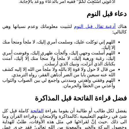
ادْعُونِي أَسْتَجِبْ لَكُمْ” ففيه امر بالدعاء ووعد بالإجابة.
دعاء قبل النوم
هناك
أدعية تقال قبل النوم
لتثبيت معلوماتك وعدم نسيانها وهي
كالتالي:
اللهم إني توكلت عليك، وسلمت أمري إليك، لا ملجأ ومنجأ منك
إلا إليك.
اللهم أسلمت وجهي إليك، وألجأت ظهري إليك، وفوضت أمري
إليك، رغبة ورهبة إليك، لا ملجأ ولا منجأ منك إلا إليك، آمنت
بكتابك الذي أنزلت، ونبيك الذي أرسلت.
من قال لا حول ولا قوة إلا بالله ولا ملجأ من الله إلا إليه كشف
الله عنه سبعين بابا من الضر أدناهن الفقر، رواه الترمذي.
اللهم وفقني واهدني وسددني واجمع لي بين الصواب والثواب
وأعذني من الخطأ والحرمان.
فضل قراءة الفاتحة قبل المذاكرة
يفضل لكل طالب أو طالبة أن يقوما بقراءة
الفاتحة
كاملة قبل كل
شئ في رحلتهم التعليمية ،كالمذاكرة والإمتحان ،وقراءة القرأن وما
الى ذلك .حيث إنَّ لقراءتَها في مثل هذه الأوقات، طلبٌ للهداية
وحصول البركة والخير والمعونة من الله تعالى؛ فقد جرى عمل