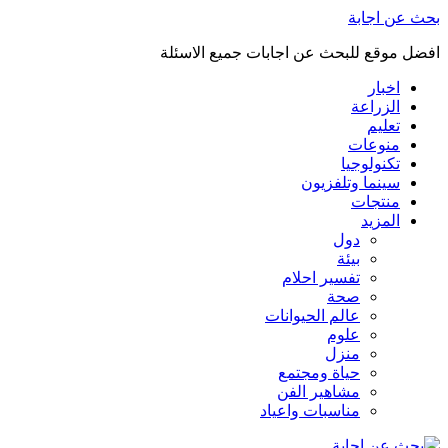
بحث عن اجابة
افضل موقع للبحث عن اجابات جميع الاسئلة
اخبار
الزراعة
تعليم
منوعات
تكنولوجيا
سينما وتلفزيون
منتجات
المزيد
دول
بيئة
تفسير احلام
صحة
عالم الحيوانات
علوم
منزل
حياة ومجتمع
مشاهير الفن
مناسبات واعياد