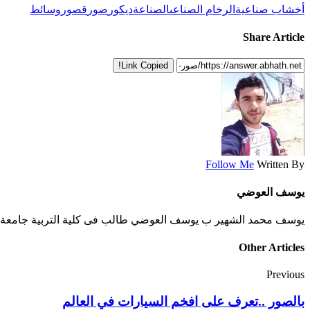
أخشاب صناعية
الرخام الصناعى
الصناعة
ديكور
صور
قصور
وسائط
Share Article
Link Copied!
Follow Me
Written By
يوسف العوضي
يوسف محمد الشهير ب يوسف العوضي طالب فى كلية التربية جامعة الأز
Other Articles
Previous
بالصور ..تعرف على افخم السيارات في العالم