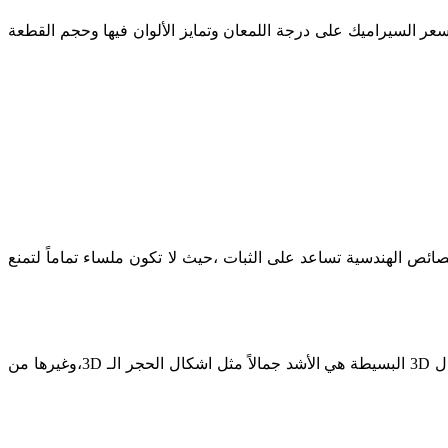
عر السيراميك على درجة اللمعان وتمايز الألوان فيها وحجم القطعة
صائص الهندسية تساعد على الثبات ،حيث لا تكون ملساء تماماً لتمنع
يتميز السيراميك الـ 3D بأشكالها التي تجذب الناظرين وترعبهم في ذات الوقت ،حيث تعطي صورة وكأنها حقيقية للرسمة .تعد الرسومات ال 3D البسيطة هي الأشد جمالاً مثل اشكال الحجر الـ 3D،وغيرها من