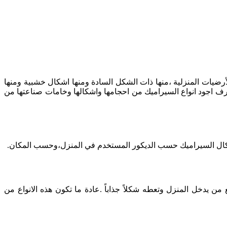
هناك العديد من الأشكال المتنوعة من سيراميك الأرضيات المنزلية ،منها ذات الشكل السادة ومنها اشكال خشبية ومنها
لخ .تعرف اجود انواع السيراميك من احجامها واشكالها وخامات صناعتها من
اشكال السيراميك حسب الديكور المستخدم في المنزل،وحسب المكان.
عة من الاشكال المختلفة ،التي تبهر جميع من يدخل المنزل وتعطه شكلاً جذاباً .عادة ما تكون هذه الانواع من