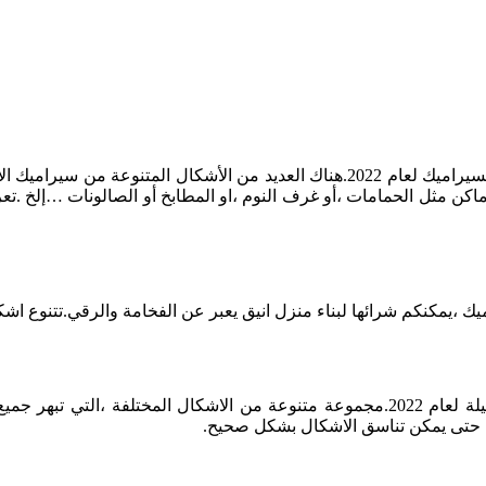
لمحبي الجمال والأناقة في منازلهم ،نعرض لهم صور لاجمل اشكال السيراميك لعام 2022.
ة لبعض الأماكن مثل الحمامات ،أو غرف النوم ،او المطابخ أو الصالونات …إ
 ،يمكنكم شرائها لبناء منزل انيق يعبر عن الفخامة والرقي.تتنوع 
فقط لزوار موقعنا الكرام نعرض لكم احدث اشكال السيراميك الجميلة لعام 2022.مجموعة متنو
يب حتى يمكن تناسق الاشكال بشكل صحيح.