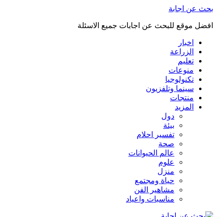
بحث عن اجابة
افضل موقع للبحث عن اجابات جميع الاسئلة
اخبار
الزراعة
تعليم
منوعات
تكنولوجيا
سينما وتلفزيون
منتجات
المزيد
دول
بيئة
تفسير احلام
صحة
عالم الحيوانات
علوم
منزل
حياة ومجتمع
مشاهير الفن
مناسبات واعياد