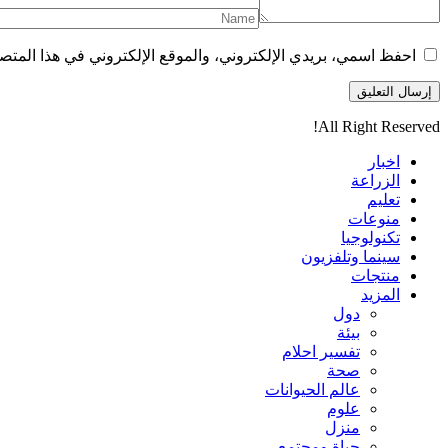
احفظ اسمي، بريدي الإلكتروني، والموقع الإلكتروني في هذا المتصف
All Right Reserved!
اخبار
الزراعة
تعليم
منوعات
تكنولوجيا
سينما وتلفزيون
منتجات
المزيد
دول
بيئة
تفسير احلام
صحة
عالم الحيوانات
علوم
منزل
حياة ومجتمع