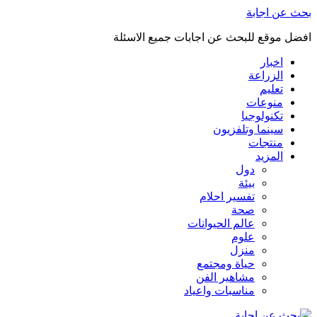
بحث عن اجابة
افضل موقع للبحث عن اجابات جميع الاسئلة
اخبار
الزراعة
تعليم
منوعات
تكنولوجيا
سينما وتلفزيون
منتجات
المزيد
دول
بيئة
تفسير احلام
صحة
عالم الحيوانات
علوم
منزل
حياة ومجتمع
مشاهير الفن
مناسبات واعياد