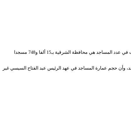
عدد المساجد والزوايا في مصر يصل إلى حوالي 140 ألفا و809 مساجد وزوايا، وتقام صلاة الجمعة في 110 آلاف و186 مسجدا. أكثر المحافظات في عدد المساجد هي محافظة الشرقية بـ15 ألفا و748 مسجدا
عوام التي تم فيها فرش وتجديد فرش المساجد، وأن حجم عمارة المساجد في عهد الرئيس عبد الفتاح السيسي غير