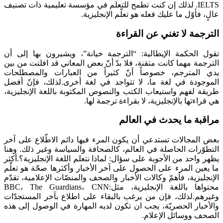
IELTS. لذلك إن كنت تطمح للتعلم في مؤسسة تعليمية ذات تصنيف
عالٍ، فأوّل ما عليك فعله هو تعلّم الإنجليزية.
الترجمة لا تغني عن القراءة
تقول الحكمة الإيطالية: “الترجمة خيانة”، ويشيرون بها إلى أن
الترجمة مهما كانت متقنة، فلا بدّ أنّ بعض المعاني قد افلتت من بين
يدي المترجم، خصوصاً أنّ كثيراً من العبارات والمصطلحات
الموجودة في لغة ما، لا تتواجد في لغة أخرى.لذلك، فإنّ أفضل
طريقة لفهم واستيعاب الكتب والنصوص المكتوبة باللغة الإنجليزية،
هي قراءتها بالإنجليزية، لا بقراءة ترجمة لها.
مراقبة ما يحدث في العالم
بعض المجالات تستدعي أن يكون المرء فيها دائم الاطّلاع على آخر
التطوّرات الحاصلة في العالم، كالصحافة والسياسة وغير ذلك. وهنا
يظهر واحد من الأجوبة على سؤال: لماذا نتعلم اللغة الإنجليزية؟.أكثر
ما يعين المرء على الحصول على آخر الأخبار وأكثرها صحّة هو تعلّم
الإنجليزية، فأهمّ وكالات الأخبار والصحف والمنصّات الإعلامية، تقدّم
محتواها باللغة الإنجليزية، مثل:BBC، The Guardians، CNN
وغيرهم.لذلك، فإن من يرغب بالبقاء على اطلاع بآخر المستجدّات
والأخبار الحصريّة، يجب ان تكون لديه المهارة في الوصول إلى هذه
الصحف ووسائل الإعلام.