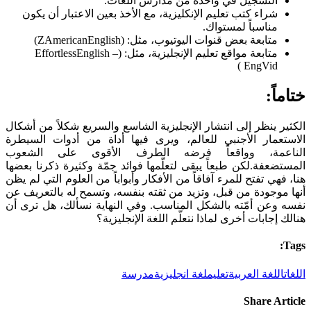
التسجيل في واحدة من مدارس اللغات.
شراء كتب تعليم الإنكليزية، مع الأخذ بعين الاعتبار أن يكون
مناسباً لمستواك.
متابعة بعض قنوات اليوتيوب، مثل: (ZAmericanEnglish)
متابعة مواقع تعليم الإنجليزية، مثل: (EffortlessEnglish –
EngVid)
ختاماً:
الكثير ينظر إلى انتشار الإنجليزية الشاسع والسريع شكلاً من أشكال
الاستعمار الأجنبي للعالم، ويرى فيها أداة من أدوات السيطرة
الناعمة، وواقعاً فرضه الطرف الأقوى على الشعوب
المستضعفة.لكن طبعاً يبقى لتعلّمها فوائد جمّة وكثيرة ذكرنا بعضها
هنا، فهي تفتح للمرء آفاقاً من الأفكار وأبواباً من العلوم التي لم يظن
أنها موجودة من قبل، وتزيد من ثقته بنفسه، وتسمح له بالتعريف عن
نفسه وعن أمّته بالشكل المناسب. وفي النهاية نسألك، هل ترى أن
هنالك إجابات أخرى لماذا نتعلّم اللغة الإنجليزية؟
Tags:
اللغات
اللغة العربية
تعليم
لغة انجليزية
مدرسة
Share Article