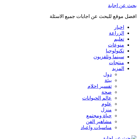
بحث عن اجابة
افضل موقع للبحث عن اجابات جميع الاسئلة
اخبار
الزراعة
تعليم
منوعات
تكنولوجيا
سينما وتلفزيون
منتجات
المزيد
دول
بيئة
تفسير احلام
صحة
عالم الحيوانات
علوم
منزل
حياة ومجتمع
مشاهير الفن
مناسبات واعياد