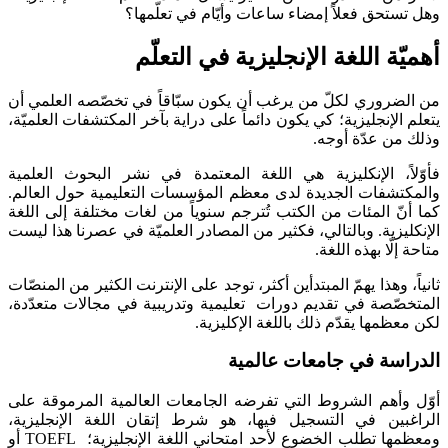
وهل تستحق فعلاً إمضاء ساعات وأيّام في تعلّمها؟
أهميّة اللغة الإنجليزية في التعلّم
من الضروري لكلّ من يرغب أن يكون سبّاقاً في تخصّصه العلمي أن
يتعلم الإنجليزية؛ كي يكون دائماً على دراية بآخر المكتشفات العلميّة،
وذلك من عدّة أوجه.
فأوّلاً، الإنكليزية هي اللغة المعتمدة في نشر البحوث العلمية
والمكتشفات الجديدة لدى معظم المؤسسات التعليمية حول العالم.
كما أنّ المئات من الكتب تُترجم سنوياً من لغات مختلفة إلى اللغة
الإنكليزية. وبالتالي، فكثير من المصادر العلميّة في عصرنا هذا ليست
متاحة إلّا بهذه اللغة.
ثانياً، وهذا يهمّ المبتدأين أكثر، توجد على الإنترنت الكثير من المنصّات
المتخصّصة في تقديم دورات تعليمية وتدريبية في مجالات متعدّدة،
لكن معظمها يقدّم ذلك باللغة الإكليزية.
الدراسة في جامعات عالمية
أوّل وأهم الشروط التي تفرضه الجامعات العالمية المرموقة على
الراغبين في التسجيل فيها، هو شرط إتقان اللغة الإنجليزية،
ومعظمها تطلب الخضوع لأحد امتحاني اللغة الإنجليزية؛ TOEFL أو