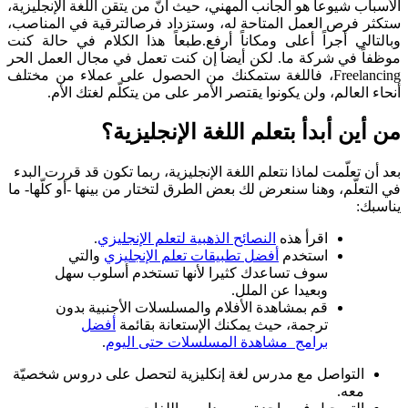
الأسباب شيوعاً هو الجانب المهني، حيث أنّ من يتقن اللغة الإنجليزية،
ستكثر فرص العمل المتاحة له، وستزداد فرصالترقية في المناصب،
وبالتالي أجراً أعلى ومكاناً أرفع.طبعاً هذا الكلام في حالة كنت
موظفاً في شركة ما. لكن أيضاً إن كنت تعمل في مجال العمل الحر
Freelancing، فاللغة ستمكنك من الحصول على عملاء من مختلف
أنحاء العالم، ولن يكونوا يقتصر الأمر على من يتكلّم لغتك الأم.
من أين أبدأ بتعلم اللغة الإنجليزية؟
بعد أن تعلّمت لماذا نتعلم اللغة الإنجليزية، ربما تكون قد قررت البدء
في التعلّم، وهنا سنعرض لك بعض الطرق لتختار من بينها -أو كلّها- ما
يناسبك:
اقرأ هذه
النصائح الذهبية لتعلم الإنجليزي
.
استخدم
أفضل تطبيقات تعلم الإنجليزي
والتي
سوف تساعدك كثيرا لأنها تستخدم أسلوب سهل
وبعيدا عن الملل.
قم بمشاهدة الأفلام والمسلسلات الأجنبية بدون
ترجمة، حيث يمكنك الإستعانة بقائمة
أفضل
برامج مشاهدة المسلسلات حتى اليوم
.
التواصل مع مدرس لغة إنكليزية لتحصل على دروس شخصيّة
معه.