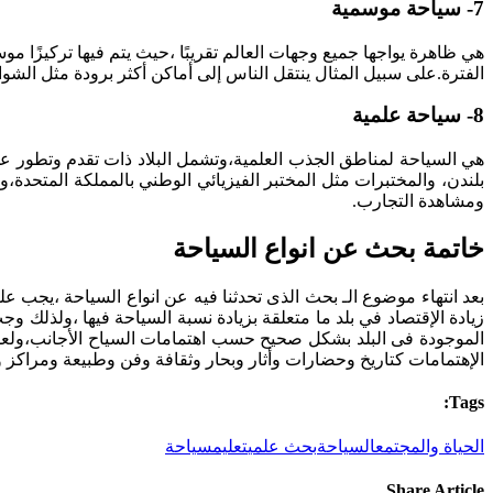
7- سياحة موسمية
هي ظاهرة يواجها جميع وجهات العالم تقريبًا ،حيث يتم فيها تركيزًا موس
الفترة.على سبيل المثال ينتقل الناس إلى أماكن أكثر برودة مثل الشو
8- سياحة علمية
هي السياحة لمناطق الجذب العلمية،وتشمل البلاد ذات تقدم وتطور علم
بلندن، والمختبرات مثل المختبر الفيزيائي الوطني بالمملكة المتحدة
ومشاهدة التجارب.
خاتمة بحث عن انواع السياحة
بعد انتهاء موضوع الـ بحث الذى تحدثنا فيه عن انواع السياحة ،يجب عل
زيادة الإقتصاد في بلد ما متعلقة بزيادة نسبة السياحة فيها ،ولذلك و
الموجودة فى البلد بشكل صحيح حسب اهتمامات السياح الأجانب،ولعل ذالك
الإهتمامات كتاريخ وحضارات وأثار وبحار وثقافة وفن وطبيعة ومراكز 
Tags:
الحياة والمجتمع
السياحة
بحث علمي
تعليم
سياحة
Share Article