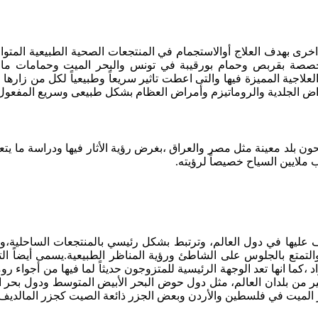
ى بهدف العلاج أوالاستجمام في المنتجعات الصحية الطبيعية المتواجدة 
المتخصصة بقربص وحمام بورقيبة في تونس والبحر الميت وحمامات 
لعلاجية المميزة فيها والتى اعطت تاثير سريعاً وطبيعياً لكل من زارها
اض الجلدية والروماتيزم وأمراض العظام بشكل طبيعى وسريع المفعول.
ون بلد معينة مثل مصر والعراق ،بغرض رؤية الأثار فيها ودراسة ما يتع
ملايين السياح خصيصاً لرؤيته.
رف عليها في دول العالم، وترتبط بشكل رئيسي بالمنتجعات الساحلية،و
ف ،والتمتع بالجلوس على الشاطئ ورؤية المناظر الطبيعية.يسمى أيضاً ا
اد ،كما انها تعد الوجهة الرئيسية للمتزوجون حديثاً لما فيها من أجواء 
ر من بلدان العالم، مثل دول حوض البحر الأبيض المتوسط ودول بحر ال
حر الميت في فلسطين والأردن وبعض الجزر ذائعة الصيت كجزر المالديف.