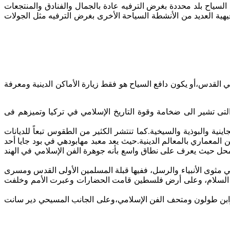
لسياح بلد محددة بغرض الترفيه عادة بالجمال والفنادق والمنتجعات
رفيهية العديد من الأنشطة السياحة الأخرى بغرض الترفيه مثل الجولات
القدس،أو يكون دافع السياح هو فقط زيارة الأماكن الدينية ومعرفة
والتى تشير الى ضخامة وقوة التاريخ الإسلامي في تركيا وتميزهم فى
اينية والبوذية والسيخية.كما تنتشر الكثير من الطقوس تبعاً للديانات
 المعماري بالمعالم الدينية.حيث يعد معبد مهابودهي في بود جايا أحد
 محل حيث يعرف على نطاق واسع بأنه جوهرة الفن الإسلامي في الهند
مثوى الأنبياء والرسل، ففيها قبلة المسلمين الأولى القدس ومسرى
ميعاً السلام، وعلى أرض فلسطين قامت الحضارات وعبرت الأمم وخلفت
 وابن طولون ومتحف الفن الإسلامي،وعلى الجانب المسيحي دير سانت