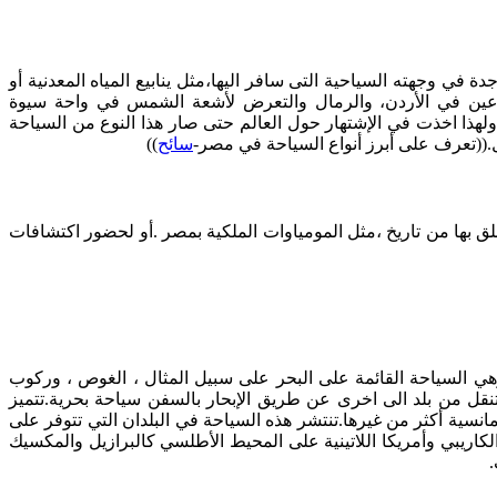
في وجهته السياحية التى سافر اليها،مثل ينابيع المياه المعدنية أو
ماعين في الأردن، والرمال والتعرض لأشعة الشمس في واحة سيوة
 ولهذا اخذت في الإشتهار حول العالم حتى صار هذا النوع من السياحة
((تعرف على أبرز أنواع السياحة في مصر-
سائح
))
لق بها من تاريخ ،مثل المومياوات الملكية بمصر .أو لحضور اكتشافات
هي السياحة القائمة على البحر على سبيل المثال ، الغوص ، وركوب
لتنقل من بلد الى اخرى عن طريق الإبحار بالسفن سياحة بحرية.تتميز
رومانسية أكثر من غيرها.تنتشر هذه السياحة في البلدان التي تتوفر على
كاريبي وأمريكا اللاتينية على المحيط الأطلسي كالبرازيل والمكسيك