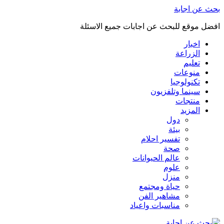
بحث عن اجابة
افضل موقع للبحث عن اجابات جميع الاسئلة
اخبار
الزراعة
تعليم
منوعات
تكنولوجيا
سينما وتلفزيون
منتجات
المزيد
دول
بيئة
تفسير احلام
صحة
عالم الحيوانات
علوم
منزل
حياة ومجتمع
مشاهير الفن
مناسبات واعياد